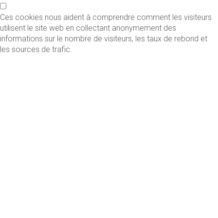
Ces cookies nous aident à comprendre comment les visiteurs
utilisent le site web en collectant anonymement des
informations sur le nombre de visiteurs, les taux de rebond et
les sources de trafic.
Cookies fonctionnels
Ces cookies permettent une fonctionnalité et une
personnalisation améliorées, telles que les vidéos et le chat en
direct. Ils peuvent être définis par nous ou par des tiers
externes.
Cookies marketing
Ces cookies sont utilisés pour rendre les publicités plus
pertinentes pour vous et vos intérêts. Ils sont également utilisés
pour limiter le nombre de fois que vous voyez une publicité et
pour mesurer l'efficacité des campagnes publicitaires.
Enregistrer les préférences