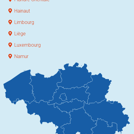
Hainaut
Limbourg
Liège
Luxembourg
Namur