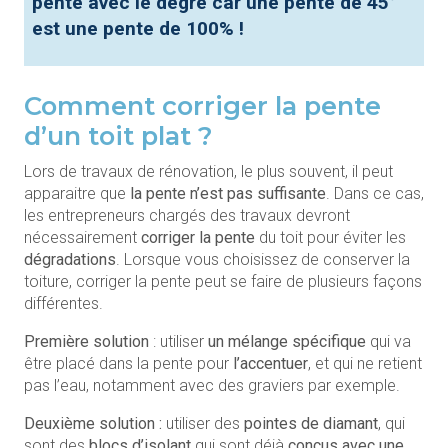
pente avec le degré car une pente de 45°
est une pente de 100% !
Comment corriger la pente
d’un toit plat ?
Lors de travaux de rénovation, le plus souvent, il peut
apparaitre que
la pente n’est pas suffisante
. Dans ce cas,
les entrepreneurs chargés des travaux devront
nécessairement
corriger la pente
du toit pour éviter les
dégradations
. Lorsque vous choisissez de conserver la
toiture, corriger la pente peut se faire de plusieurs façons
différentes.
Première solution
: utiliser
un mélange spécifique
qui va
être placé dans la pente pour
l’accentuer
, et qui ne retient
pas l’eau, notamment avec des graviers par exemple.
Deuxième solution :
utiliser des
pointes de diamant
, qui
sont des
blocs d’isolant
qui sont déjà
conçus avec une