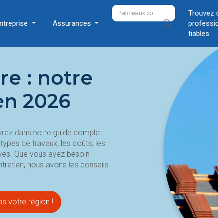
Trouvez 
ntreprise
Assurances
professi
fiables
re : notre
en 2026
vrez dans notre guide complet
types de travaux, les coûts, les
ives. Que vous ayez besoin
ntretien, nous avons les conseils
s votre région !