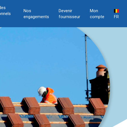
des
Nos
Devenir
Mon
onnels
engagements
fournisseur
compte
FR