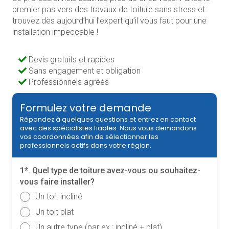
premier pas vers des travaux de toiture sans stress et
trouvez dès aujourd’hui l’expert qu’il vous faut pour une
installation impeccable !
Devis gratuits et rapides
Sans engagement et obligation
Professionnels agréés
Formulez votre demande
Répondez à quelques questions et entrez en contact
avec des spécialistes fiables. Nous vous demandons
vos coordonnées afin de sélectionner les
professionnels actifs dans votre région.
1*. Quel type de toiture avez-vous ou souhaitez-
vous faire installer?
Un toit incliné
Un toit plat
Un autre type (par ex.: incliné + plat)