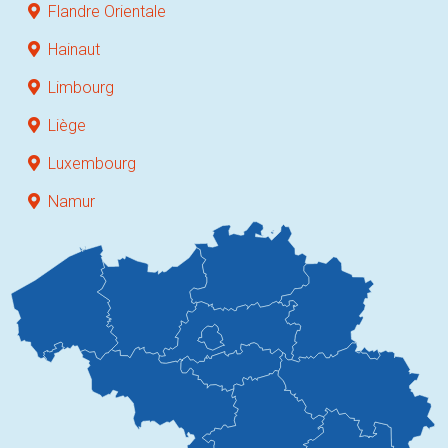
Flandre Orientale
Hainaut
Limbourg
Liège
Luxembourg
Namur