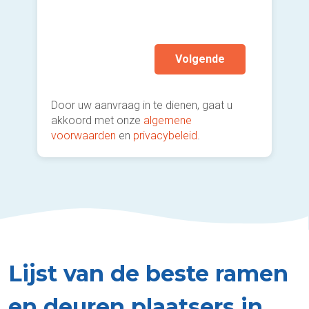
mijn a
(sterk
Volgende
Door uw aanvraag in te dienen, gaat u
akkoord met onze
algemene
voorwaarden
en
privacybeleid
.
Lijst van de beste ramen
en deuren plaatsers in