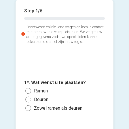
Step
1
/6
Beantwoord enkele korte vragen en kom in contact
met betrouwbare vakspecialisten. We vragen uw
adresgegevens zodat we specialisten kunnen
selecteren die actief zijn in uw regio.
3*. Hoev
2*. Welk
wenst u 
zoekt u
Voeg fot
1*. Wat wenst u te plaatsen?
1 of
(Optione
PVC 
Ramen
3 of
Alum
Deuren
Ki
5 to
Hout
bes
Zowel ramen als deuren
10 t
vers
Ik w
Mee
hi
Ik wen