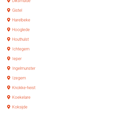
Diksmuide
Gistel
Harelbeke
Hooglede
Houthulst
Ichtegem
Ieper
Ingelmunster
Izegem
Knokke-heist
Koekelare
Koksijde