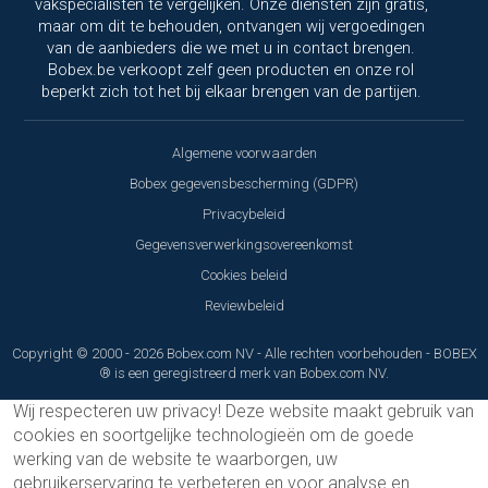
vakspecialisten te vergelijken. Onze diensten zijn gratis,
maar om dit te behouden, ontvangen wij vergoedingen
van de aanbieders die we met u in contact brengen.
Bobex.be verkoopt zelf geen producten en onze rol
beperkt zich tot het bij elkaar brengen van de partijen.
Algemene voorwaarden
Bobex gegevensbescherming (GDPR)
Privacybeleid
Gegevensverwerkingsovereenkomst
Cookies beleid
Reviewbeleid
Copyright © 2000 - 2026 Bobex.com NV - Alle rechten voorbehouden - BOBEX
® is een geregistreerd merk van Bobex.com NV.
Wij respecteren uw privacy!
Deze website maakt gebruik van
cookies en soortgelijke technologieën om de goede
werking van de website te waarborgen, uw
gebruikerservaring te verbeteren en voor analyse en