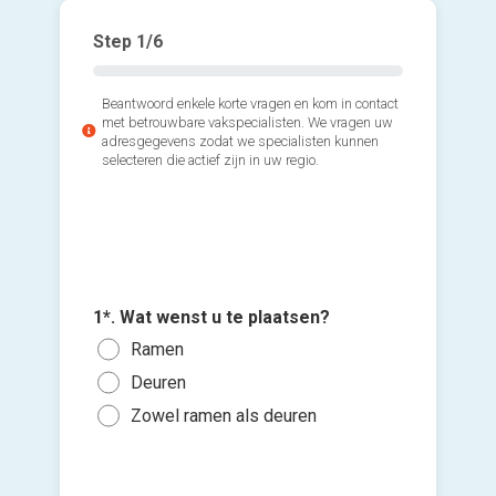
Step
1
/6
Beantwoord enkele korte vragen en kom in contact
met betrouwbare vakspecialisten. We vragen uw
adresgegevens zodat we specialisten kunnen
selecteren die actief zijn in uw regio.
3*. Hoev
2*. Welk
wenst u 
zoekt u
Voeg fot
1*. Wat wenst u te plaatsen?
1 of
(Optione
PVC 
Ramen
3 of
Alum
Deuren
Ki
5 to
Hout
bes
Zowel ramen als deuren
10 t
vers
Ik w
Mee
hi
Ik wen