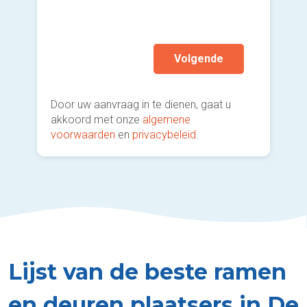
mijn a
(sterk
Volgende
Door uw aanvraag in te dienen, gaat u
akkoord met onze
algemene
voorwaarden
en
privacybeleid
.
Lijst van de beste ramen
en deuren plaatsers in De