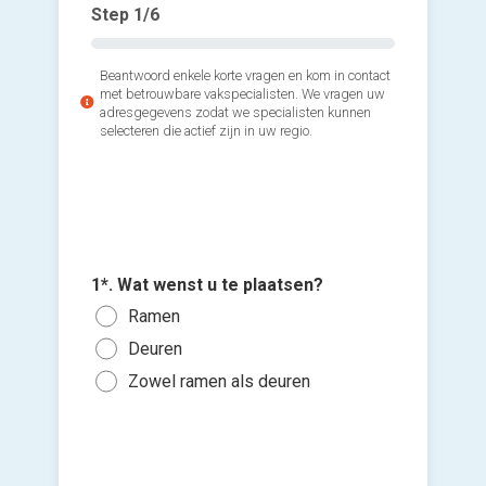
Step
1
/6
Beantwoord enkele korte vragen en kom in contact
met betrouwbare vakspecialisten. We vragen uw
adresgegevens zodat we specialisten kunnen
selecteren die actief zijn in uw regio.
3*. Hoev
2*. Welk
wenst u 
zoekt u
Voeg fot
1*. Wat wenst u te plaatsen?
1 of
(Optione
PVC 
Ramen
3 of
Alum
Deuren
Ki
5 to
Hout
bes
Zowel ramen als deuren
10 t
vers
Ik w
Mee
hi
Ik wen
mijn a