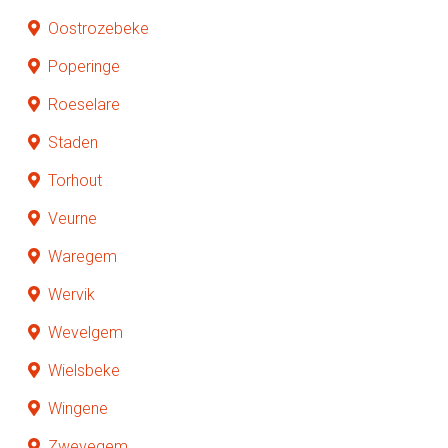
Oostrozebeke
Poperinge
Roeselare
Staden
Torhout
Veurne
Waregem
Wervik
Wevelgem
Wielsbeke
Wingene
Zwevegem