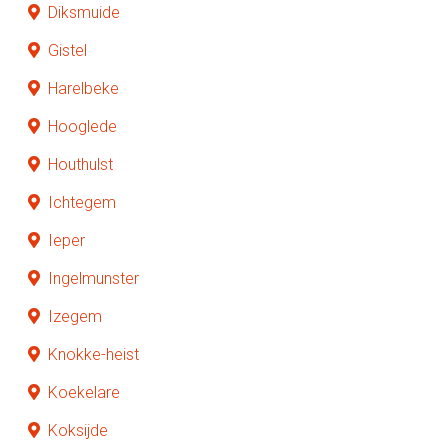
Diksmuide
Gistel
Harelbeke
Hooglede
Houthulst
Ichtegem
Ieper
Ingelmunster
Izegem
Knokke-heist
Koekelare
Koksijde