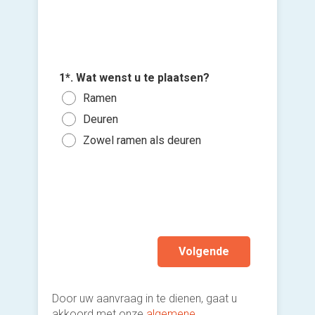
3*. Hoev
2*. Welk
wenst u 
zoekt u
Voeg fot
1*. Wat wenst u te plaatsen?
1 of
(Optione
PVC 
Ramen
3 of
Alum
Deuren
Ki
5 to
Hout
bes
Zowel ramen als deuren
10 t
vers
Ik w
Mee
hi
Ik wen
mijn a
(sterk
Volgende
Door uw aanvraag in te dienen, gaat u
akkoord met onze
algemene