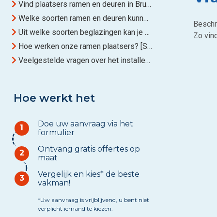
Vind plaatsers ramen en deuren in Brussel
Welke soorten ramen en deuren kunnen onze partners installeren?
Beschri
Uit welke soorten beglazingen kan je kiezen?
Zo vind
Hoe werken onze ramen plaatsers? [Stappenplan]
Veelgestelde vragen over het installeren van nieuwe ramen en deuren
Hoe werkt het
Doe uw aanvraag via het
1
formulier
Ontvang gratis offertes op
2
maat
Vergelijk en kies* de beste
3
vakman!
*Uw aanvraag is vrijblijvend, u bent niet
verplicht iemand te kiezen.