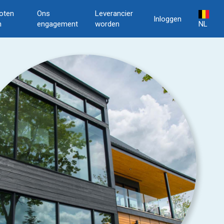
oten
Ons
Leverancier
Inloggen
n
engagement
worden
NL