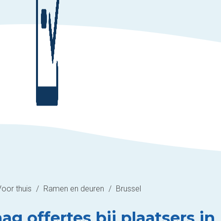
Voor thuis
/
Ramen en deuren
/
Brussel
ag offertes bij plaatsers in