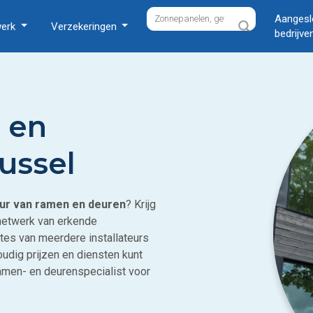
Aangesl
werk
Verzekeringen
bedrijve
 en
ussel
eur van ramen en deuren
? Krijg
netwerk van erkende
rtes van meerdere installateurs
oudig prijzen en diensten kunt
ramen- en deurenspecialist voor