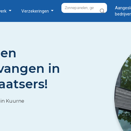
Aangesl
werk
Verzekeringen
bedrijve
ren
rvangen in
aatsers!
 in Kuurne