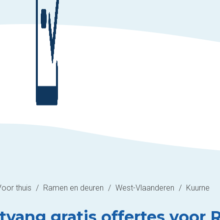
Voor thuis
/
Ramen en deuren
/
West-Vlaanderen
/
Kuurne
tvang gratis offertes voor