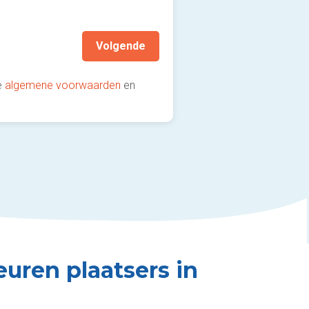
aanbevolen!)
Volgende
e
algemene voorwaarden
en
euren plaatsers in