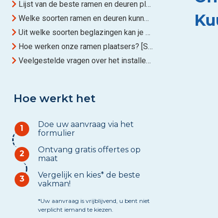
Lijst van de beste ramen en deuren plaatsers in Kuurne
Ku
Welke soorten ramen en deuren kunnen onze partners installeren?
Uit welke soorten beglazingen kan je kiezen?
Hoe werken onze ramen plaatsers? [Stappenplan]
Veelgestelde vragen over het installeren van nieuwe ramen en deuren
Hoe werkt het
Doe uw aanvraag via het
1
formulier
Ontvang gratis offertes op
2
maat
Vergelijk en kies* de beste
3
vakman!
*Uw aanvraag is vrijblijvend, u bent niet
verplicht iemand te kiezen.