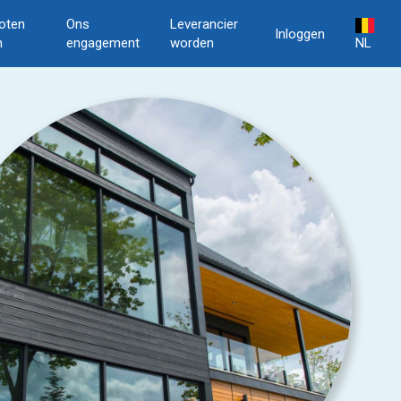
oten
Ons
Leverancier
Inloggen
n
engagement
worden
NL