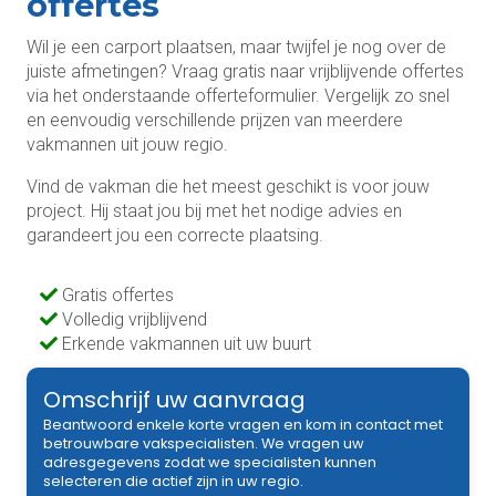
offertes
Wil je een carport plaatsen, maar twijfel je nog over de
juiste afmetingen? Vraag gratis naar vrijblijvende offertes
via het onderstaande offerteformulier. Vergelijk zo snel
en eenvoudig verschillende prijzen van meerdere
vakmannen uit jouw regio.
Vind de vakman die het meest geschikt is voor jouw
project. Hij staat jou bij met het nodige advies en
garandeert jou een correcte plaatsing.
Gratis offertes
Volledig vrijblijvend
Erkende vakmannen uit uw buurt
Omschrijf uw aanvraag
Beantwoord enkele korte vragen en kom in contact met
betrouwbare vakspecialisten. We vragen uw
adresgegevens zodat we specialisten kunnen
selecteren die actief zijn in uw regio.