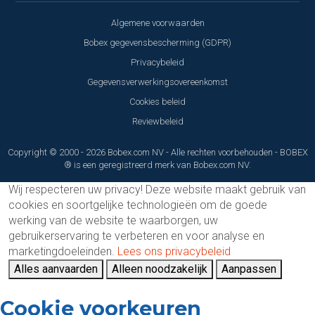
Algemene voorwaarden
Bobex gegevensbescherming (GDPR)
Privacybeleid
Gegevensverwerkingsovereenkomst
Cookies beleid
Reviewbeleid
Copyright © 2000 - 2026 Bobex.com NV - Alle rechten voorbehouden - BOBEX
® is een geregistreerd merk van Bobex.com NV.
Wij respecteren uw privacy!
Deze website maakt gebruik van
cookies en soortgelijke technologieën om de goede
werking van de website te waarborgen, uw
gebruikerservaring te verbeteren en voor analyse en
marketingdoeleinden.
Lees ons privacybeleid
Alles aanvaarden
Alleen noodzakelijk
Aanpassen
Cookie voorkeuren