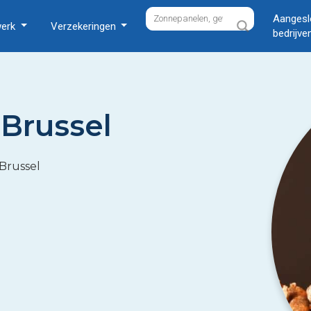
Aangesl
werk
Verzekeringen
bedrijve
 Brussel
 Brussel