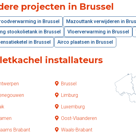
ere projecten in Brussel
aroodverwarming in Brussel
Mazouttank verwijderen in Brus
ng stookolietank in Brussel
Vloerverwarming in Brussel
nsatieketel in Brussel
Airco plaatsen in Brussel
letkachel installateurs
ntwerpen
Brussel
enegouwen
Limburg
uik
Luxemburg
amen
Oost-Vlaanderen
laams Brabant
Waals-Brabant