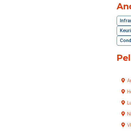
And
Infr
Keuri
Conde
Pel
A
H
L
N
V