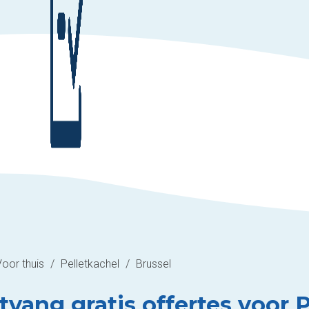
Voor thuis
/
Pelletkachel
/
Brussel
tvang gratis offertes voor P