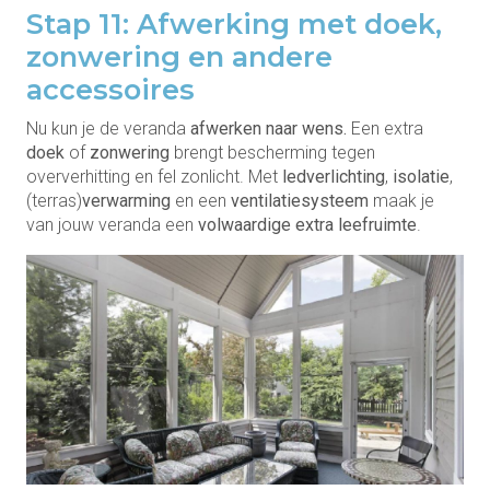
Stap 11: Afwerking met doek,
zonwering en andere
accessoires
Nu kun je de veranda
afwerken naar wens.
Een extra
doek
of
zonwering
brengt bescherming tegen
oververhitting en fel zonlicht. Met
ledverlichting
,
isolatie
,
(terras)
verwarming
en een
ventilatiesysteem
maak je
van jouw veranda een
volwaardige extra leefruimte
.