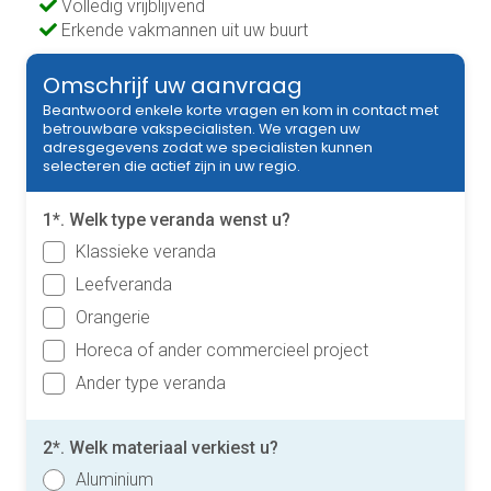
Volledig vrijblijvend
Erkende vakmannen uit uw buurt
Omschrijf uw aanvraag
Beantwoord enkele korte vragen en kom in contact met
betrouwbare vakspecialisten. We vragen uw
adresgegevens zodat we specialisten kunnen
selecteren die actief zijn in uw regio.
1*. Welk type veranda wenst u?
Klassieke veranda
Leefveranda
Orangerie
Horeca of ander commercieel project
Ander type veranda
2*. Welk materiaal verkiest u?
Aluminium