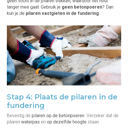
geen vocht in de pilaren trekken, waardoor het hout
langer mee gaat. Gebruik je
geen betonpoeren
? Dan
kun je de
pilaren vastgieten in de fundering
.
Stap 4: Plaats de pilaren in de
fundering
Bevestig de
pilaren op de betonpoeren
. Verzeker dat de
pilaren
waterpas
en
op dezelfde hoogte
staan.