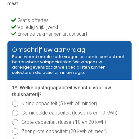
maat
.
Gratis offertes
Volledig vrijblijvend
Erkende vakmannen uit uw buurt
Omschrijf uw aanvraag
Beantwoord enkele korte vragen en kom in contact met
betrouwbare vakspecialisten. We vragen uw
adresgegevens zodat we specialisten kunnen
selecteren die actief zijn in uw regio.
1*. Welke opslagcapaciteit wenst u voor uw
thuisbatterij?
Kleine capaciteit (5 kWh of minder)
Gemiddelde capaciteit (tussen 5 en 10 kWh)
Grote capaciteit (tussen 10 en 20 kWh)
Zeer grote capaciteit (20 kWh of meer)