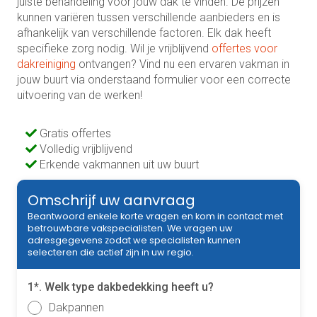
juiste behandeling voor jouw dak te vinden. De prijzen
kunnen variëren tussen verschillende aanbieders en is
afhankelijk van verschillende factoren. Elk dak heeft
specifieke zorg nodig. Wil je vrijblijvend
offertes voor
dakreiniging
ontvangen? Vind nu een ervaren vakman in
jouw buurt via onderstaand formulier voor een correcte
uitvoering van de werken!
Gratis offertes
Volledig vrijblijvend
Erkende vakmannen uit uw buurt
Omschrijf uw aanvraag
Beantwoord enkele korte vragen en kom in contact met
betrouwbare vakspecialisten. We vragen uw
adresgegevens zodat we specialisten kunnen
selecteren die actief zijn in uw regio.
1*. Welk type dakbedekking heeft u?
Dakpannen