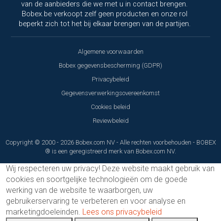
van de aanbieders die we met u in contact brengen.
Bobex.be verkoopt zelf geen producten en onze rol
beperkt zich tot het bij elkaar brengen van de partijen.
Algemene voorwaarden
Bobex gegevensbescherming (GDPR)
Privacybeleid
Gegevensverwerkingsovereenkomst
Cookies beleid
Reviewbeleid
Copyright © 2000 - 2026 Bobex.com NV - Alle rechten voorbehouden - BOBEX
® is een geregistreerd merk van Bobex.com NV.
Wij respecteren uw privacy!
Deze website maakt gebruik van
cookies en soortgelijke technologieën om de goede
werking van de website te waarborgen, uw
gebruikerservaring te verbeteren en voor analyse en
marketingdoeleinden.
Lees ons privacybeleid