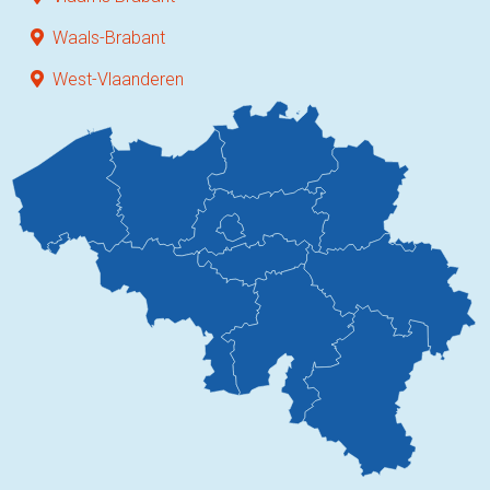
Waals-Brabant
West-Vlaanderen