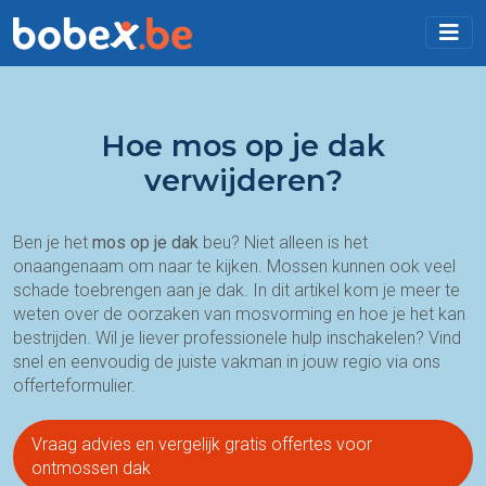
Hoe mos op je dak
verwijderen?
Ben je het
mos op
je dak
beu? Niet alleen is het
onaangenaam om naar te kijken. Mossen kunnen ook veel
schade toebrengen aan je dak. In dit artikel kom je meer te
weten over de oorzaken van mosvorming en hoe je het kan
bestrijden. Wil je liever professionele hulp inschakelen? Vind
snel en eenvoudig de juiste vakman in jouw regio via ons
offerteformulier.
Vraag advies en vergelijk gratis offertes voor
ontmossen dak