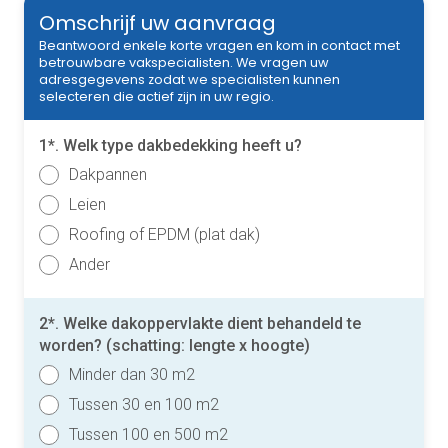
Omschrijf uw aanvraag
Beantwoord enkele korte vragen en kom in contact met
betrouwbare vakspecialisten. We vragen uw
adresgegevens zodat we specialisten kunnen
selecteren die actief zijn in uw regio.
1*. Welk type dakbedekking heeft u?
Dakpannen
Leien
Roofing of EPDM (plat dak)
Ander
2*. Welke dakoppervlakte dient behandeld te
worden? (schatting: lengte x hoogte)
Minder dan 30 m2
Tussen 30 en 100 m2
Tussen 100 en 500 m2