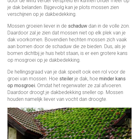
door de wind verder verspreid en kunnen onder meer op
je dak belanden. Bijgevolg kan je plots mossen zien
verschijnen op je dakbedekking.
Mossen groeien liever in de
schaduw
dan in de volle zon.
Daardoor zal je zien dat mossen niet op elk plek van je
dak voorkomen. Bovendien hechten mossen zich vaak
aan bomen door de schaduw die ze bieden. Dus, als je
bomen dichtbij je huis hebt staan, is er een grotere kans
op mosgroei op je dakbedekking.
De hellingsgraad van je dak speelt ook een rol voor de
groei van mossen. Hoe
steiler
je dak, hoe
minder kans
op mosgroei.
Omdat het regenwater ze zal afvoeren.
Daardoor droogt je dakbedekking sneller op. Mossen
houden namelijk liever van vocht dan droogte.