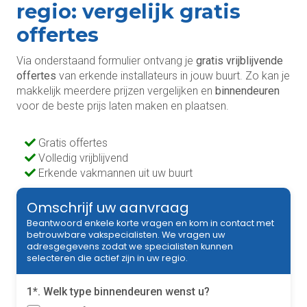
regio: vergelijk gratis
offertes
Via onderstaand formulier ontvang je
gratis vrijblijvende
offertes
van erkende installateurs in jouw buurt. Zo kan je
makkelijk meerdere prijzen vergelijken en
binnendeuren
voor de beste prijs laten maken en plaatsen.
Gratis offertes
Volledig vrijblijvend
Erkende vakmannen uit uw buurt
Omschrijf uw aanvraag
Beantwoord enkele korte vragen en kom in contact met
betrouwbare vakspecialisten. We vragen uw
adresgegevens zodat we specialisten kunnen
selecteren die actief zijn in uw regio.
1*. Welk type binnendeuren wenst u?