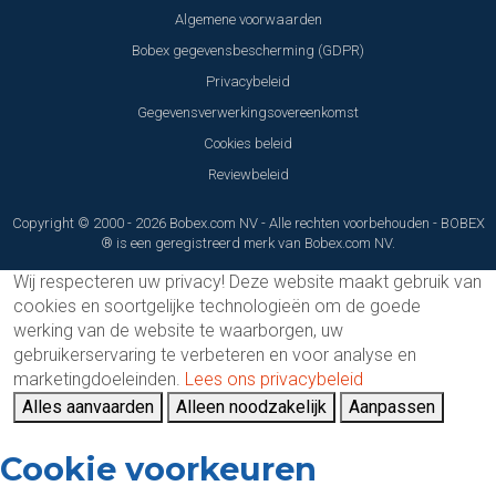
Algemene voorwaarden
Bobex gegevensbescherming (GDPR)
Privacybeleid
Gegevensverwerkingsovereenkomst
Cookies beleid
Reviewbeleid
Copyright © 2000 - 2026 Bobex.com NV - Alle rechten voorbehouden - BOBEX
® is een geregistreerd merk van Bobex.com NV.
Wij respecteren uw privacy!
Deze website maakt gebruik van
cookies en soortgelijke technologieën om de goede
werking van de website te waarborgen, uw
gebruikerservaring te verbeteren en voor analyse en
marketingdoeleinden.
Lees ons privacybeleid
Alles aanvaarden
Alleen noodzakelijk
Aanpassen
Cookie voorkeuren