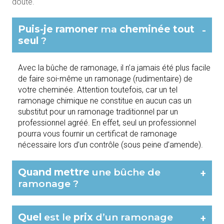
doute.
Puis-je ramoner
ma
cheminée tout
-
seul
?
Avec la bûche de ramonage, il n’a jamais été plus facile
de faire soi-même un ramonage (rudimentaire) de
votre cheminée. Attention toutefois, car un tel
ramonage chimique ne constitue en aucun cas un
substitut pour un ramonage traditionnel par un
professionnel agréé. En effet, seul un professionnel
pourra vous fournir un certificat de ramonage
nécessaire lors d’un contrôle (sous peine d’amende).
Quand mettre
une bûche de
+
ramonage ?
Quel
est le
prix
d’un ramonage
+