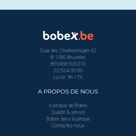
Quai des Charbonnages 62
B-1080 Bruxelles
BE0468.503.070
02/504 00 80
Lu-Ve: 9h-17h
A PROPOS DE NOUS
A propos de Bobex
Qualité & service
Bobex dans la presse
Contactez-nous