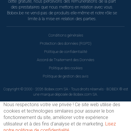
cette gratuité, nous percevons des rémunérations de la part
des prestataires que nous mettons en relation avec vous.
Bobex.be ne vend pas de produits elle-même et notre rôle se
limite à la mise en relation des parties.
Conditions générales
Protection des données (RGPD)
Politique de confidentialité
Accord de Traitement des Données
Politique des cookies
Politique de gestion des avis
Copyright © 2000 - 2026 Bobex.com SA - Tous droits réservés - BOBEX ® est
une marque déposée de Bobex.com SA.
Nous respectons votre vie privée !
Ce site web utilise des
cookies et technologies similaires pour assurer le bon
fonctionnement du site, améliorer votre expérience
utilisateur et à des fins d'analyse et de marketing.
Lisez
notre politique de confidentialité