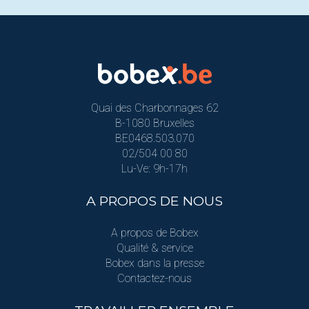
Quai des Charbonnages 62
B-1080 Bruxelles
BE0468.503.070
02/504 00 80
Lu-Ve: 9h-17h
A PROPOS DE NOUS
A propos de Bobex
Qualité & service
Bobex dans la presse
Contactez-nous