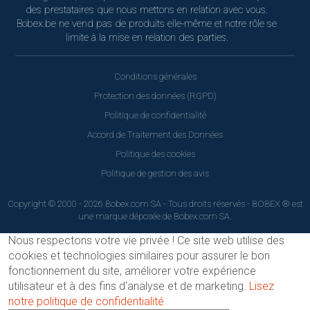
des prestataires que nous mettons en relation avec vous.
Bobex.be ne vend pas de produits elle-même et notre rôle se
limite à la mise en relation des parties.
Conditions générales
Protection des données (RGPD)
Politique de confidentialité
Accord de Traitement des Données
Politique des cookies
Politique de gestion des avis
Copyright © 2000 - 2026 Bobex.com SA - Tous droits réservés - BOBEX ® est
une marque déposée de Bobex.com SA.
Nous respectons votre vie privée !
Ce site web utilise des
cookies et technologies similaires pour assurer le bon
fonctionnement du site, améliorer votre expérience
utilisateur et à des fins d'analyse et de marketing.
Lisez
notre politique de confidentialité