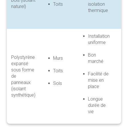
bois (isolant
Toits
isolation
naturel)
thermique
Installation
uniforme
Bon
Polystyrène
Murs
marché
expansé
sous forme
Toits
Facilité de
de
mise en
panneaux
Sols
place
(isolant
synthétique)
Longue
durée de
vie