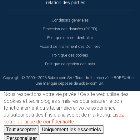
relation des parties.
Conditions générales
Protection des données (RGPD)
Politique de confidentialité
Accord de Traitement des Données
Politique des cookies
Politique de gestion des avis
Copyright © 2000 - 2026 Bobex.com SA - Tous droits réservés - BOBEX ® est
une marque déposée de Bobex.com SA.
Nous respectons votre vie privée !
Ce site web utilise des
cookies et technologies similaires pour assurer le bon
fonctionnement du site, améliorer votre expérience
utilisateur et à des fins d'analyse et de marketing.
Lisez
notre politique de confidentialité
Tout accepter
Uniquement les essentiels
Personnaliser