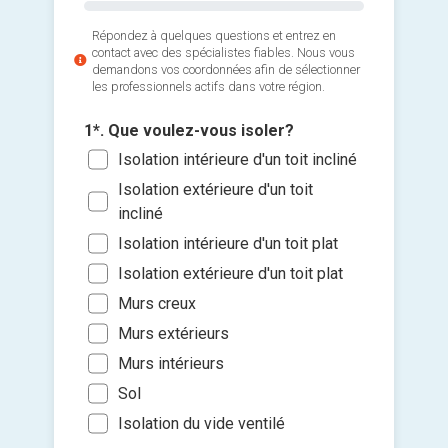
Répondez à quelques questions et entrez en
contact avec des spécialistes fiables. Nous vous
demandons vos coordonnées afin de sélectionner
les professionnels actifs dans votre région.
1*. Que voulez-vous isoler?
Isolation intérieure d'un toit incliné
Isolation extérieure d'un toit
2*. Quel
3*. Quan
incliné
isolée (
l'install
4. Quel 
Ajouter 
Moi
Isolation intérieure d'un toit plat
Le p
vous iso
jointes 
sous
Entr
Isolation extérieure d'un toit plat
Prop
Entr
Entr
Murs creux
Sélec
Imm
Entr
un fi
Entr
Murs extérieurs
glisse
Entr
Plu
Murs intérieurs
Je so
Sol
deman
Isolation du vide ventilé
prati