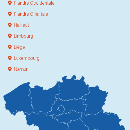
Flandre Occidentale
Flandre Orientale
Hainaut
Limbourg
Liège
Luxembourg
Namur