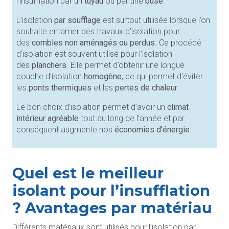
l’insufflation par un
tuyau
ou par une
buse
.
L’isolation
par soufflage
est surtout utilisée lorsque l’on
souhaite entamer des travaux d’isolation pour
des
combles non aménagés ou perdus
. Ce procédé
d’isolation est souvent utilisé pour l’isolation
des
planchers
. Elle permet d’obtenir une longue
couche d’isolation
homogène
, ce qui permet d’éviter
les
ponts thermiques
et les
pertes de chaleur
.
Le bon choix d’isolation permet d’avoir un
climat
intérieur agréable
tout au long de l’année et par
conséquent augmente nos
économies d’énergie
.
Quel est le meilleur
isolant pour l’insufflation
? Avantages par matériau
Différents matériaux sont utilisés pour l’isolation par