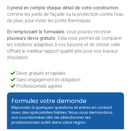
Il prend en compte chaque détail de votre construction
,
comme les joints de façade ou la protection contre l’eau
de pluie, pour éviter les ponts thermiques.
En remplissant le formulaire
, vous pouvez recevoir
plusieurs devis gratuits
. Cela vous permet de comparer
les solutions adaptées à vos besoins et de choisir celle
offrant le meilleur rapport qualité-prix pour vos travaux
d’isolation.
Devis gratuits et rapides
Sans engagement et obligation
Professionnels agréés
Formulez votre demande
Répondez à quelques questions et entrez en contact
avec des spécialistes fiables. Nous vous demandons
vos coordonnées afin de sélectionner les
professionnels actifs dans votre région.