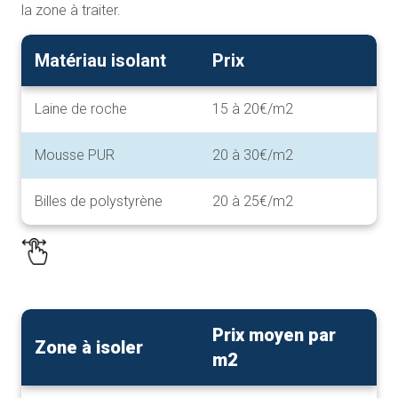
la zone à traiter.
Matériau isolant
Prix
Laine de roche
15 à 20€/m2
Mousse PUR
20 à 30€/m2
Billes de polystyrène
20 à 25€/m2
Prix moyen par
Zone à isoler
m2