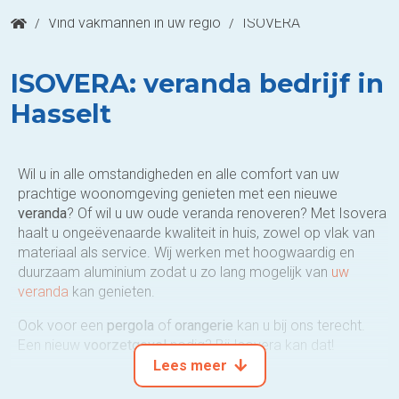
/
Vind vakmannen in uw regio
/
ISOVERA
ISOVERA: veranda bedrijf in
Hasselt
Wil u in alle omstandigheden en alle comfort van uw
prachtige woonomgeving genieten met een nieuwe
veranda
? Of wil u uw oude veranda renoveren? Met Isovera
haalt u ongeëvenaarde kwaliteit in huis, zowel op vlak van
materiaal als service. Wij werken met hoogwaardig en
duurzaam aluminium zodat u zo lang mogelijk van
uw
veranda
kan genieten.
Ook voor een
pergola
of
orangerie
kan u bij ons terecht.
Een nieuw
voorzetgevel
nodig? Bij Isovera kan dat!
Lees meer
Dankzij onze jarenlange ervaring hebben wij een sterk team
met zeer sterke specialisatie uitgebouwd: zo beschikken