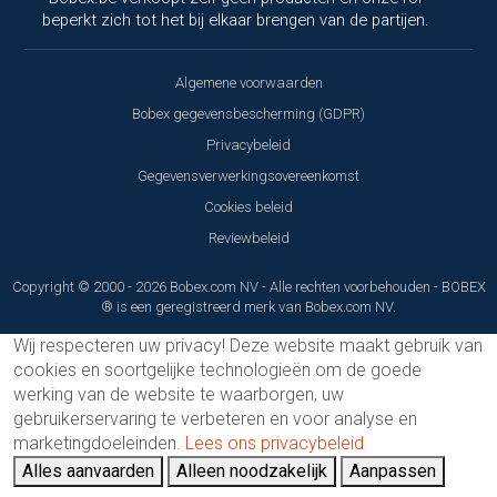
beperkt zich tot het bij elkaar brengen van de partijen.
Algemene voorwaarden
Bobex gegevensbescherming (GDPR)
Privacybeleid
Gegevensverwerkingsovereenkomst
Cookies beleid
Reviewbeleid
Copyright © 2000 - 2026 Bobex.com NV - Alle rechten voorbehouden - BOBEX
® is een geregistreerd merk van Bobex.com NV.
Wij respecteren uw privacy!
Deze website maakt gebruik van
cookies en soortgelijke technologieën om de goede
werking van de website te waarborgen, uw
gebruikerservaring te verbeteren en voor analyse en
marketingdoeleinden.
Lees ons privacybeleid
Alles aanvaarden
Alleen noodzakelijk
Aanpassen