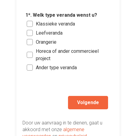
1*. Welk type veranda wenst u?
3*. Wat 
van de 
2*. Welk
Klassieke veranda
4. Wanne
Voeg fot
Min
de aanl
Alu
Leefveranda
(Optione
Tus
Binn
PV
Orangerie
Ki
Tus
Binn
Hou
Horeca of ander commercieel
bes
Mee
Binn
project
Ik w
vers
Ik w
Ander type veranda
hi
Ik wen
mijn a
(sterk
Volgende
Door uw aanvraag in te dienen, gaat u
akkoord met onze
algemene