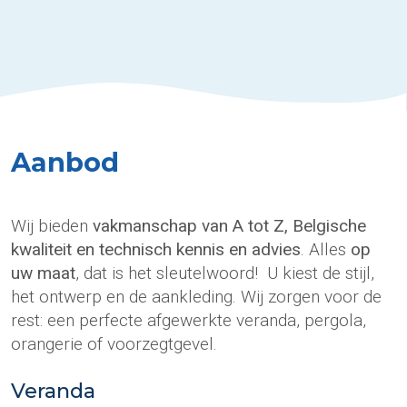
we over
schrijnwerkers
, metsers,
stukadoors
en
dakwerkers
. Kortom, alles wat nodig is voor uw project!
U kan bij ons terecht met al uw noden. Wil u een moderne,
landelijke of hedendaagse look? Wil u muren uitbreken,
stroom voorzien of opnieuw vloeren? Bij Isovera kan het
allemaal!
Aanbod
Wij begeleiden u van A tot Z bij uw project. Dankzij ons
sterk en groot team kan u genieten van één aanspreekpunt.
Alles tot in de puntjes afgewerkt zónder zorgen!
Wij bieden
vakmanschap van A tot Z, Belgische
Dankzij onze sterke service kregen we van Bobex-
kwaliteit en technisch kennis en advies
. Alles
op
gebruikers de hoogste kwaliteitsscore. Wij willen u als klant
uw maat
, dat is het sleutelwoord! U kiest de stijl,
tevreden stellen, en stellen daarvoor alles in het werk.
het ontwerp en de aankleding. Wij zorgen voor de
rest: een perfecte afgewerkte veranda, pergola,
orangerie of voorzegtgevel.
Veranda