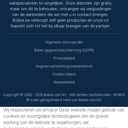
vakspecialisten te vergelijken. Onze diensten zijn gratis,
maar om dit te behouden, ontvangen wij vergoedingen
van de aanbieders die we met u in contact brengen.
Bobex.be verkoopt zelf geen producten en onze rol
beperkt zich tot het bij elkaar brengen van de partijen.
Algemene voorwaarden
Bobex gegevensbescherming (GDPR)
Privacybeleid
Gegevensverwerkingsovereenkomst
Cookies beleid
Reviewbeleid
Copyright © 2000 - 2026 Bobex.com NV - Alle rechten voorbehouden - BOBEX
® is een geregistreerd merk van Bobex.com NV.
Wij respecteren uw privacy!
Deze website maakt gebruik van
cookies en soortgelijke technologieën om de goede
werking van de website te waarborgen, uw