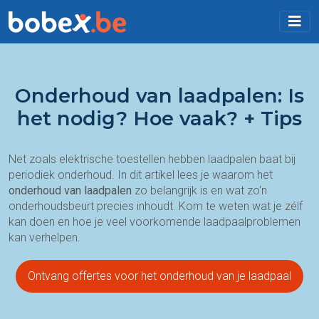
Onderhoud van laadpalen: Is
het nodig? Hoe vaak? + Tips
Net zoals elektrische toestellen hebben laadpalen baat bij
periodiek onderhoud. In dit artikel lees je waarom het
onderhoud van laadpalen
zo belangrijk is en wat zo’n
onderhoudsbeurt precies inhoudt. Kom te weten wat je zélf
kan doen en hoe je veel voorkomende laadpaalproblemen
kan verhelpen.
Ontvang offertes voor het onderhoud van je laadpaal