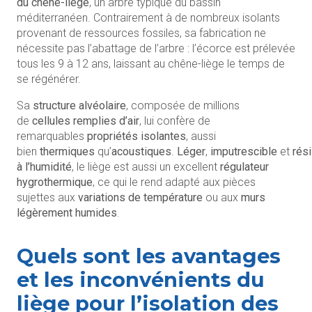
du chêne-liège
, un arbre typique du bassin
méditerranéen. Contrairement à de nombreux isolants
provenant de ressources fossiles, sa fabrication ne
nécessite pas l’abattage de l’arbre : l’écorce est prélevée
tous les 9 à 12 ans, laissant au chêne-liège le temps de
se régénérer.
Sa
structure alvéolaire
, composée de millions
de
cellules remplies d’air
, lui confère de
remarquables
propriétés isolantes
, aussi
bien
thermiques
qu’
acoustiques
.
Léger
,
imputrescible
et
rési
à l’humidité
, le liège est aussi un excellent
régulateur
hygrothermique
, ce qui le rend adapté aux pièces
sujettes aux
variations de température
ou aux
murs
légèrement humides
.
Quels sont les avantages
et les inconvénients du
liège pour l’isolation des