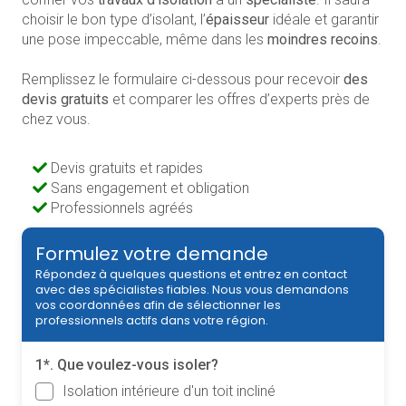
choisir le bon type d’isolant, l’
épaisseur
idéale et garantir
une pose impeccable, même dans les
moindres recoins
.
Remplissez le formulaire ci-dessous pour recevoir
des
devis gratuits
et comparer les offres d’experts près de
chez vous.
Devis gratuits et rapides
Sans engagement et obligation
Professionnels agréés
Formulez votre demande
Répondez à quelques questions et entrez en contact
avec des spécialistes fiables. Nous vous demandons
vos coordonnées afin de sélectionner les
professionnels actifs dans votre région.
1*. Que voulez-vous isoler?
Isolation intérieure d'un toit incliné