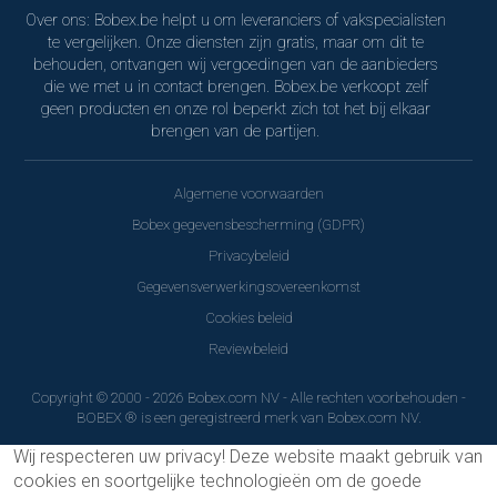
Over ons: Bobex.be helpt u om leveranciers of vakspecialisten
te vergelijken. Onze diensten zijn gratis, maar om dit te
behouden, ontvangen wij vergoedingen van de aanbieders
die we met u in contact brengen. Bobex.be verkoopt zelf
geen producten en onze rol beperkt zich tot het bij elkaar
brengen van de partijen.
Algemene voorwaarden
Bobex gegevensbescherming (GDPR)
Privacybeleid
Gegevensverwerkingsovereenkomst
Cookies beleid
Reviewbeleid
Copyright © 2000 - 2026 Bobex.com NV - Alle rechten voorbehouden -
BOBEX ® is een geregistreerd merk van Bobex.com NV.
Wij respecteren uw privacy!
Deze website maakt gebruik van
cookies en soortgelijke technologieën om de goede