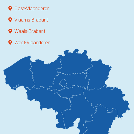
Oost-Vlaanderen
Vlaams Brabant
Waals-Brabant
West-Vlaanderen