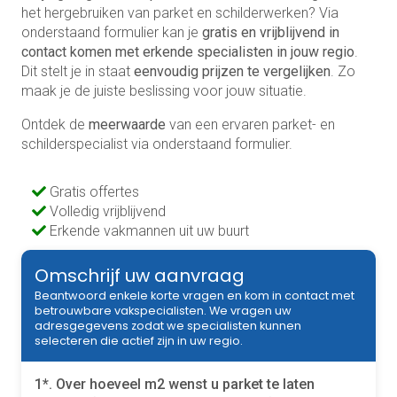
het hergebruiken van parket en schilderwerken? Via
onderstaand formulier kan je
gratis en vrijblijvend in
contact komen met erkende specialisten in jouw regio
.
Dit stelt je in staat
eenvoudig prijzen te vergelijken
. Zo
maak je de juiste beslissing voor jouw situatie.
Ontdek de
meerwaarde
van een ervaren parket- en
schilderspecialist via onderstaand formulier.
Gratis offertes
Volledig vrijblijvend
Erkende vakmannen uit uw buurt
Omschrijf uw aanvraag
Beantwoord enkele korte vragen en kom in contact met
betrouwbare vakspecialisten. We vragen uw
adresgegevens zodat we specialisten kunnen
selecteren die actief zijn in uw regio.
1*. Over hoeveel m2 wenst u parket te laten