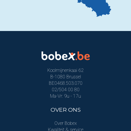
Koolmijnenkaai 62
B-1080 Brussel
BE0468.503.070
02/504 00 80
Ma-Vr: 9u - 17u
OVER ONS
Over Bobex
Kwaliteit & service