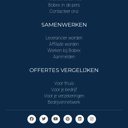
Bobex in de pers
Contacteer ons
SAMENWERKEN
Leverancier worden
Affiliate worden
Werken bij Bobex
Aanmelden
OFFERTES VERGELIJKEN
Voor thuis
Voor je bedrijf
Voor je verzekeringen
Bedrijvennetwerk