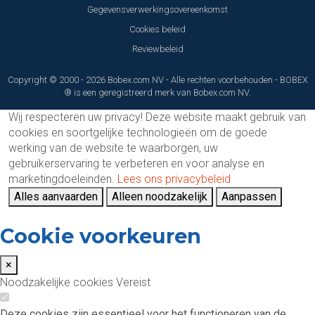
Gegevensverwerkingsovereenkomst
Cookies beleid
Reviewbeleid
Copyright © 2000 - 2026 Bobex.com NV - Alle rechten voorbehouden - BOBEX
® is een geregistreerd merk van Bobex.com NV.
Wij respecteren uw privacy!
Deze website maakt gebruik van
cookies en soortgelijke technologieën om de goede
werking van de website te waarborgen, uw
gebruikerservaring te verbeteren en voor analyse en
marketingdoeleinden.
Lees ons privacybeleid
Alles aanvaarden
Alleen noodzakelijk
Aanpassen
Cookie voorkeuren
×
Noodzakelijke cookies
Vereist
Deze cookies zijn essentieel voor het functioneren van de