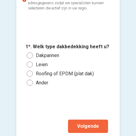
adresgegevens zodat we specialisten kunnen
selecteren die actief zijn in uw regio.
3*. Hee
2*. Welk
dak? (ka
behandel
1*. Welk type dakbedekking heeft u?
daken)
4*. Wann
lengte x
Voeg fot
te word
Dakpannen
Neen
(Optione
Min
mee
Zo s
Leien
Tus
Ki
Ja, 
Binn
Roofing of EPDM (plat dak)
Tus
bes
late
Binn
Ander
vers
Mee
Ja, 
hi
Ik w
asbe
Ik wen
mijn a
(sterk
Volgende