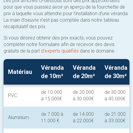
Les prix affichés ci-dessous sont des prix approximatifs
pour que vous puissiez avoir un aperçu de la fourchette de
prix à laquelle vous attendre pour l’installation d’une véranda.
La main d’oeuvre n’est pas comptée dans notre tableau
récapitulatif des prix.
Si vous désirez obtenir des prix exacts, vous pouvez
compléter notre formulaire afin de recevoir des devis
gratuits de la part
d’experts qualifiés
dans le domaine.
Véranda
Véranda
Véranda
Matériau
de 10m²
de 20m²
de 30m²
de 10.000
de 20.000
de 30.000
PVC
à 15.000€
à 30.000€
à 45.000€
de 7.000 à
de 14.000
de 21.000
Aluminium
11.000 €
à 22.000€
à 33.000€