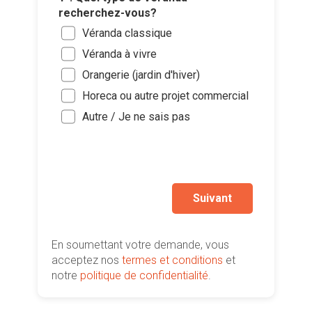
recherchez-vous?
véranda
2*. Quel
4. Quan
Ajouter 
Véranda classique
Moi
l'install
Alu
jointes 
Véranda à vivre
Entr
Dans
PV
Orangerie (jardin d'hiver)
Entr
Dan
Boi
Sélec
un fi
Horeca ou autre projet commercial
Plu
Dan
Je n
glisse
Autre / Je ne sais pas
Je n
Je so
deman
prati
Suivant
En soumettant votre demande, vous
acceptez nos
termes et conditions
et
notre
politique de confidentialité
.