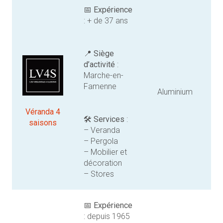
📅
Expérience
: + de 37 ans
📍
Siège
d’activité
:
Marche-en-
Famenne
Aluminium
Véranda 4
🛠️
Services
:
saisons
– Veranda
– Pergola
– Mobilier et
décoration
– Stores
📅
Expérience
: depuis 1965