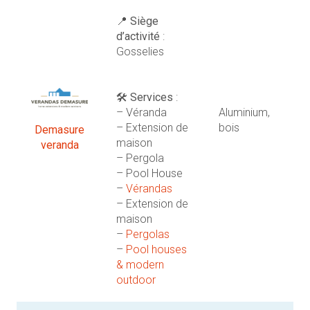
📍
Siège
d’activité
:
Gosselies
🛠️
Services
:
– Véranda
Aluminium,
– Extension de
bois
Demasure
maison
veranda
– Pergola
– Pool House
–
Vérandas
– Extension de
maison
–
Pergolas
–
Pool houses
& modern
outdoor