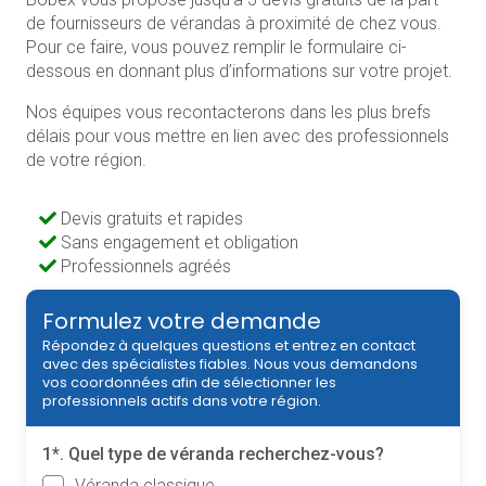
de fournisseurs de vérandas à proximité de chez vous.
Pour ce faire, vous pouvez remplir le formulaire ci-
dessous en donnant plus d’informations sur votre projet.
Nos équipes vous recontacterons dans les plus brefs
délais pour vous mettre en lien avec des professionnels
de votre région.
Devis gratuits et rapides
Sans engagement et obligation
Professionnels agréés
Formulez votre demande
Répondez à quelques questions et entrez en contact
avec des spécialistes fiables. Nous vous demandons
vos coordonnées afin de sélectionner les
professionnels actifs dans votre région.
1*. Quel type de véranda recherchez-vous?
Véranda classique