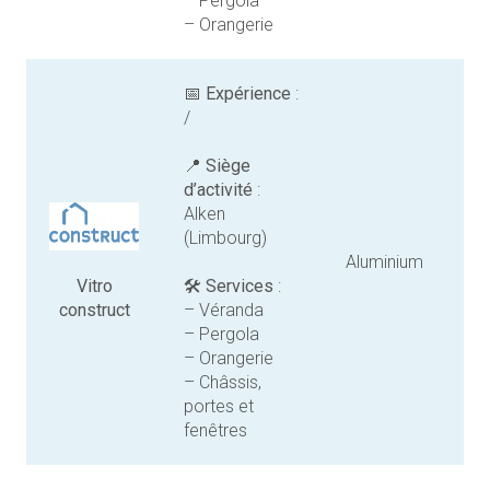
– Pergola
– Orangerie
📅
Expérience
:
/
📍
Siège
d’activité
:
Alken
(Limbourg)
Aluminium
Vitro
🛠️
Services
:
construct
– Véranda
– Pergola
– Orangerie
– Châssis,
portes et
fenêtres