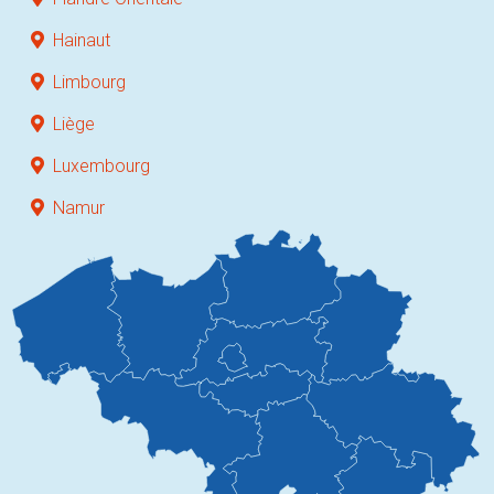
Hainaut
Limbourg
Liège
Luxembourg
Namur