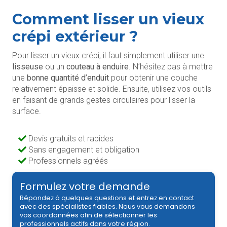
Comment lisser un vieux
crépi extérieur ?
Pour lisser un vieux crépi, il faut simplement utiliser une
lisseuse
ou un
couteau à enduire
. N’hésitez pas à mettre
une
bonne quantité d’enduit
pour obtenir une couche
relativement épaisse et solide. Ensuite, utilisez vos outils
en faisant de grands gestes circulaires pour lisser la
surface.
Devis gratuits et rapides
Sans engagement et obligation
Professionnels agréés
Formulez votre demande
Répondez à quelques questions et entrez en contact
avec des spécialistes fiables. Nous vous demandons
vos coordonnées afin de sélectionner les
professionnels actifs dans votre région.