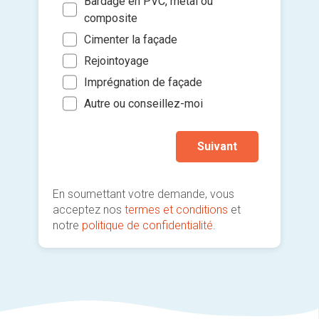
Bardage en PVC, métal ou
4 ou
glisse
composite
Je so
Cimenter la façade
deman
Rejointoyage
prati
Imprégnation de façade
Autre ou conseillez-moi
Suivant
En soumettant votre demande, vous
acceptez nos
termes et conditions
et
notre
politique de confidentialité
.