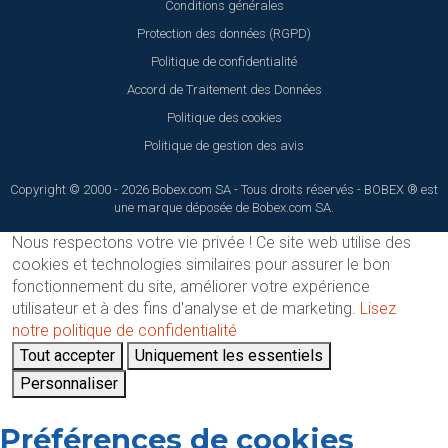
Conditions générales
Protection des données (RGPD)
Politique de confidentialité
Accord de Traitement des Données
Politique des cookies
Politique de gestion des avis
Copyright © 2000 - 2026 Bobex.com SA - Tous droits réservés - BOBEX ® est
une marque déposée de Bobex.com SA.
Nous respectons votre vie privée !
Ce site web utilise des
cookies et technologies similaires pour assurer le bon
fonctionnement du site, améliorer votre expérience
utilisateur et à des fins d'analyse et de marketing.
Lisez
notre politique de confidentialité
Tout accepter
Uniquement les essentiels
Personnaliser
Préférences de cookies