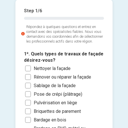
Step
1
/6
Répondez à quelques questions et entrez en
contact avec des spécialistes fiables. Nous vous
demandons vos coordonnées afin de sélectionner
les professionnels actifs dans votre région.
1*. Quels types de travaux de façade
désirez-vous?
Nettoyer la façade
Rénover ou réparer la façade
Sablage de la façade
2*. Com
Pose de crépi (plâtrage)
3*. Qua
être tra
Ajouter 
les trav
Pulvérisation en liège
1
jointes 
Dans
Briquettes de parement
2
Dans
Bardage en bois
Sélec
3
un fi
Dan