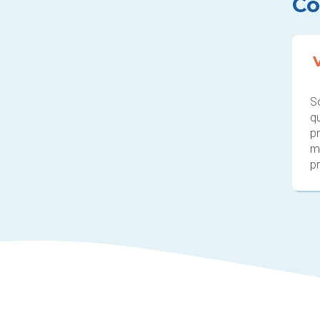
Co
S
q
p
m
pr