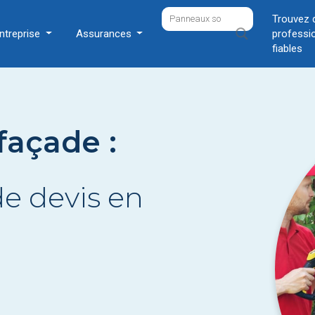
Trouvez 
ntreprise
Assurances
professi
fiables
façade :
e devis en