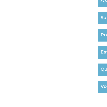
À 
Su
Po
Es
Qu
Vo