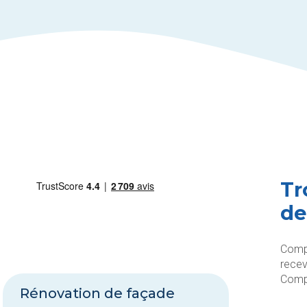
Tr
de
Compa
recev
Compa
Rénovation de façade