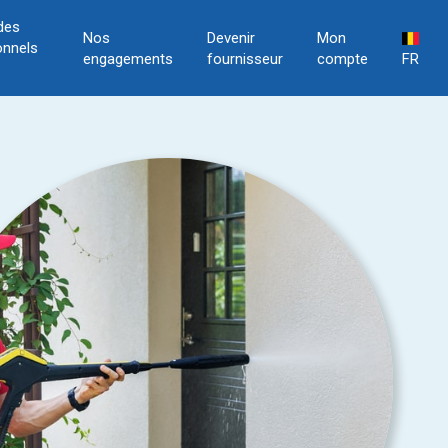
des
Nos
Devenir
Mon
onnels
engagements
fournisseur
compte
FR