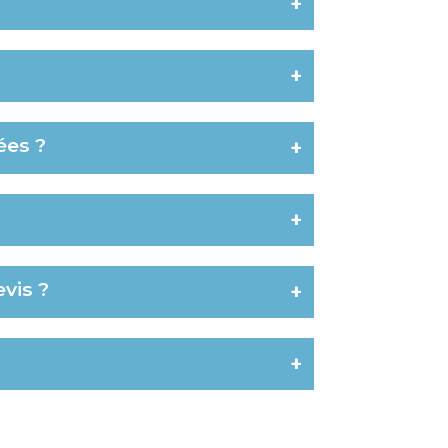
+
+
ées ?
+
+
vis ?
+
+