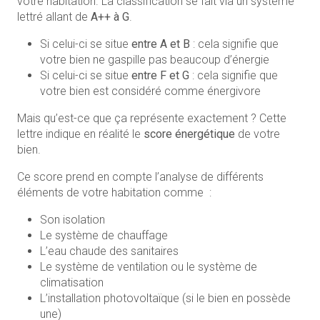
votre habitation. La classification se fait via un système
lettré allant de
A++ à G
.
Si celui-ci se situe
entre A et B
: cela signifie que
votre bien ne gaspille pas beaucoup d’énergie
Si celui-ci se situe
entre F et G
: cela signifie que
votre bien est considéré comme énergivore
Mais qu’est-ce que ça représente exactement ? Cette
lettre indique en réalité le
score énergétique
de votre
bien.
Ce score prend en compte l’analyse de différents
éléments de votre habitation comme :
Son isolation
Le système de chauffage
L’eau chaude des sanitaires
Le système de ventilation ou le système de
climatisation
L’installation photovoltaïque (si le bien en possède
une)