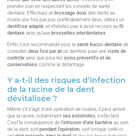
prendre soin en respectant les conseils de santé
dentaire. Effectuez un
brossage doux
des dents au
moins une fois par jour, préférablement deux, utilisez un
dentifrice adapté
, et n’hésitez pas à avoir recours au
fil
dentaire
ainsi qu’aux
brossettes interdentaires
.
Enfin, il est recommandé pour la
santé bucco-dentaire
de
consulter
deux fois par an
un dentiste pour une
visite de
contrôle
ainsi que pour les
soins préventifs et de
conservations
comme le détartrage.
Y a-t-il des risques d’infection
de la racine de la dent
dévitalisée ?
Même s’il s’agit d’une opération de routine, il peut arriver
que la racine, notamment
ses extrémités
, s’infectent.
C’est la conséquence de
l’intrusion d’une bactérie
au sein
de la dent, soit
pendant l’opération
, soit lorsque celle-ci
est
déjà présente dans la dent
et que les tissus pulpaires