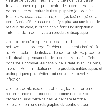
À l’aide de petites limes, le chirurgien-dentiste va se
frayer un chemin jusqu’au centre de la dent. Il va ensuite
commencer par
retirer le tissu pulpaire
(qui contient
tous les vaisseaux sanguins) et le (ou les) nerf(s) de la
dent. Après s’être assuré qu’il n’y a
plus aucune trace de
résidus de carie
, le praticien va faire une
irrigation
à
l’intérieur de la dent avec un
produit antiseptique
.
Une fois ce qu’on appelle le « canal radiculaire » bien
nettoyé, il faut protéger l’intérieur de la dent ainsi mis à
nu. Pour cela, le dentiste, ou l’endodontiste, va procéder
à
l’obturation permanente
de la dent dévitalisée. Cela
consiste à
combler les canaux
de la dent avec une pâte,
la Glutta Percha, additionnée de
produits antibiotiques et
antiseptiques
pour éviter tout risque de nouvelle
infection.
Une dent dévitalisée étant plus fragile, il est fortement
recommandé de
poser une couronne dentaire
pour la
protéger. Dans certains cas, le dentiste termine
l’opération par une
radiographie de contrôle
pour