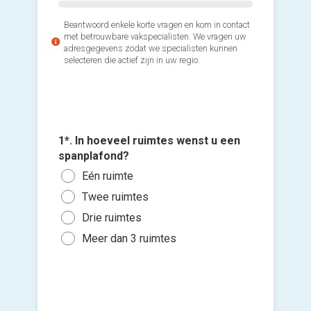
Beantwoord enkele korte vragen en kom in contact
met betrouwbare vakspecialisten. We vragen uw
adresgegevens zodat we specialisten kunnen
selecteren die actief zijn in uw regio.
1*. In hoeveel ruimtes wenst u een
2*. Wann
spanplafond?
Voeg fot
gaan me
(Optione
Eén ruimte
Zo s
Twee ruimtes
Ki
Binn
Drie ruimtes
bes
Binn
vers
Meer dan 3 ruimtes
hi
Ik wen
mijn a
(sterk