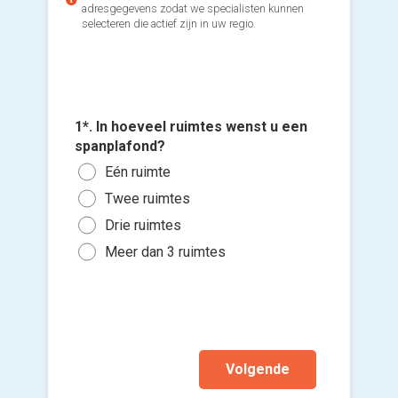
adresgegevens zodat we specialisten kunnen
selecteren die actief zijn in uw regio.
1*. In hoeveel ruimtes wenst u een
2*. Wann
spanplafond?
Voeg fot
gaan me
(Optione
Eén ruimte
Zo s
Twee ruimtes
Ki
Binn
Drie ruimtes
bes
Binn
vers
Meer dan 3 ruimtes
hi
Ik wen
mijn a
(sterk
Volgende