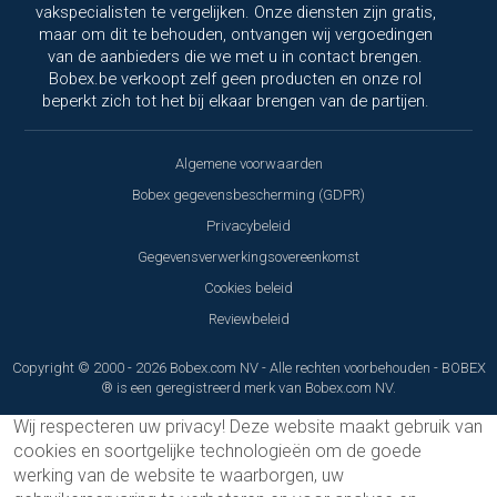
vakspecialisten te vergelijken. Onze diensten zijn gratis,
maar om dit te behouden, ontvangen wij vergoedingen
van de aanbieders die we met u in contact brengen.
Bobex.be verkoopt zelf geen producten en onze rol
beperkt zich tot het bij elkaar brengen van de partijen.
Algemene voorwaarden
Bobex gegevensbescherming (GDPR)
Privacybeleid
Gegevensverwerkingsovereenkomst
Cookies beleid
Reviewbeleid
Copyright © 2000 - 2026 Bobex.com NV - Alle rechten voorbehouden - BOBEX
® is een geregistreerd merk van Bobex.com NV.
Wij respecteren uw privacy!
Deze website maakt gebruik van
cookies en soortgelijke technologieën om de goede
werking van de website te waarborgen, uw