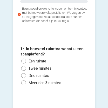
Beantwoord enkele korte vragen en kom in contact
met betrouwbare vakspecialisten. We vragen uw
adresgegevens zodat we specialisten kunnen
selecteren die actief zijn in uw regio.
1*. In hoeveel ruimtes wenst u een
2*. Wann
spanplafond?
Voeg fot
gaan me
(Optione
Eén ruimte
Zo s
Twee ruimtes
Ki
Binn
Drie ruimtes
bes
Binn
vers
Meer dan 3 ruimtes
hi
Ik wen
mijn a
(sterk