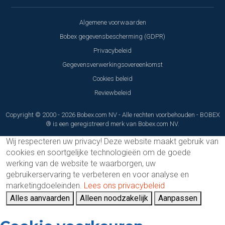
Algemene voorwaarden
Bobex gegevensbescherming (GDPR)
Privacybeleid
Gegevensverwerkingsovereenkomst
Cookies beleid
Reviewbeleid
Copyright © 2000 - 2026 Bobex.com NV - Alle rechten voorbehouden - BOBEX
® is een geregistreerd merk van Bobex.com NV.
Wij respecteren uw privacy!
Deze website maakt gebruik van
cookies en soortgelijke technologieën om de goede
werking van de website te waarborgen, uw
gebruikerservaring te verbeteren en voor analyse en
marketingdoeleinden.
Lees ons privacybeleid
Alles aanvaarden
Alleen noodzakelijk
Aanpassen