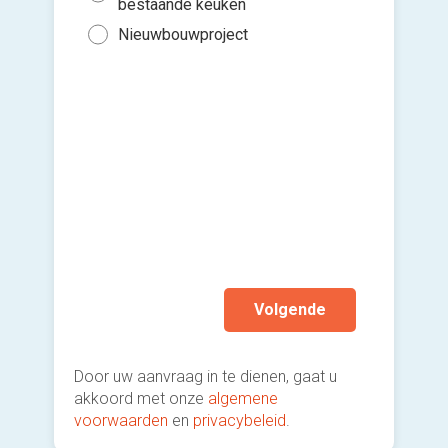
Inst
Binn
bestaande keuken
bes
diep
vers
Binn
Nieuwbouwproject
was
hi
Ik wen
Leid
mijn a
afvo
(sterk
Plei
Elek
Vent
voc
And
Volgende
Door uw aanvraag in te dienen, gaat u
akkoord met onze
algemene
voorwaarden
en
privacybeleid
.