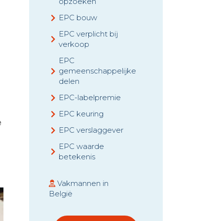
opzoeken
EPC bouw
EPC verplicht bij
verkoop
EPC
gemeenschappelijke
delen
EPC-labelpremie
EPC keuring
e
EPC verslaggever
EPC waarde
betekenis
Vakmannen in
België