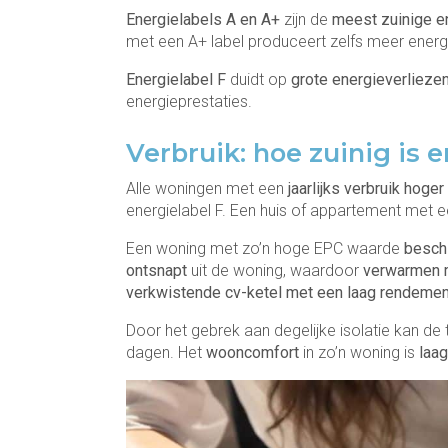
Energielabels A en A+
zijn de
meest zuinige e
met een A+ label produceert zelfs meer energ
Energielabel F
duidt op
grote energieverlieze
energieprestaties.
Verbruik: hoe zuinig is 
Alle woningen met een
jaarlijks verbruik hoge
energielabel F. Een huis of appartement met e
Een woning met zo’n hoge EPC waarde
besch
ontsnapt
uit de woning, waardoor
verwarmen m
verkwistende cv-ketel met een laag rendemen
Door het gebrek aan degelijke isolatie kan 
dagen. Het
wooncomfort
in zo’n woning is
laag