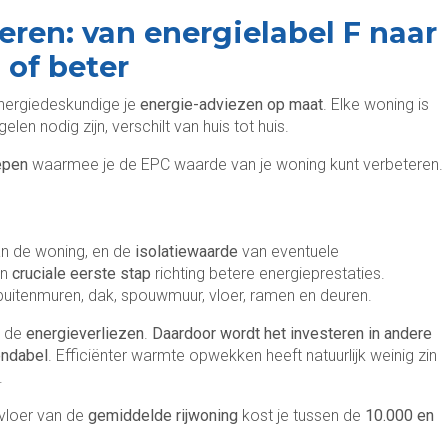
eren: van energielabel F naar
 of beter
energiedeskundige je
energie-adviezen op maat
. Elke woning is
n nodig zijn, verschilt van huis tot huis.
epen
waarmee je de EPC waarde van je woning kunt verbeteren.
n de woning, en de
isolatiewaarde
van eventuele
en
cruciale eerste stap
richting betere energieprestaties.
 buitenmuren, dak, spouwmuur, vloer, ramen en deuren.
e de
energieverliezen
.
Daardoor wordt het
investeren in andere
endabel
. Efficiënter warmte opwekken heeft natuurlijk weinig zin
.
 vloer van de
gemiddelde rijwoning
kost je tussen de
10.000 en