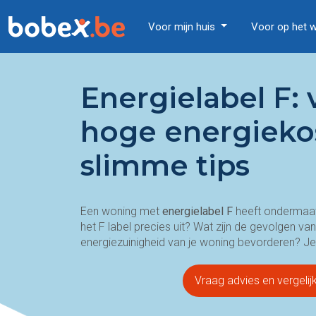
Voor mijn huis
Voor op het 
Energielabel F:
hoge energieko
slimme tips
Een woning met
energielabel F
heeft ondermaat
het F label precies uit? Wat zijn de gevolgen va
energiezuinigheid van je woning bevorderen? Je 
Vraag advies en vergelij