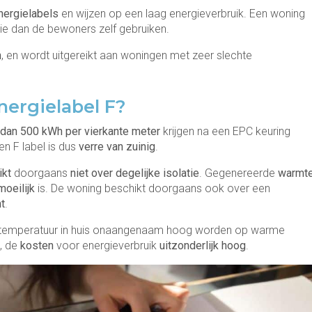
nergielabels
en wijzen op een laag energieverbruik. Een woning
ie dan de bewoners zelf gebruiken.
n
, en wordt uitgereikt aan woningen met zeer slechte
energielabel F?
r dan 500 kWh per vierkante meter
krijgen na een EPC keuring
en F label is dus
verre van zuinig
.
ikt
doorgaans
niet over degelijke isolatie
. Gegenereerde
warmt
oeilijk
is. De woning beschikt doorgaans ook over een
t
.
de temperatuur in huis onaangenaam hoog worden op warme
, de
kosten
voor energieverbruik
uitzonderlijk hoog
.