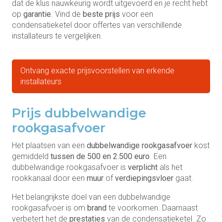
dat de klus nauwkeurig wordt uitgevoerd en je recht hebt
op
garantie
. Vind de
beste prijs
voor een
condensatieketel door offertes van verschillende
installateurs te vergelijken.
Ontvang exacte prijsvoorstellen van erkende
installateurs
Prijs dubbelwandige
rookgasafvoer
Het plaatsen van een
dubbelwandige rookgasafvoer
kost
gemiddeld
tussen de 500 en 2.500 euro
. Een
dubbelwandige rookgasafvoer is
verplicht
als het
rookkanaal door een
muur
of
verdiepingsvloer
gaat.
Het belangrijkste doel van een dubbelwandige
rookgasafvoer is om
brand
te voorkomen. Daarnaast
verbetert het de
prestaties
van de condensatieketel. Zo