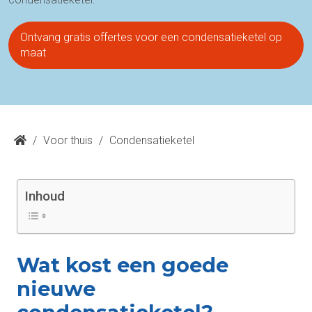
Ontvang gratis offertes voor een condensatieketel op
maat
/
Voor thuis
/
Condensatieketel
Inhoud
Wat kost een goede
nieuwe