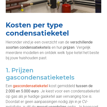
Kosten per type
condensatieketel
Hieronder vind je een overzicht van de
verschillende
soorten condensatieketels
en hun
prijzen
. Vergelijk
meerdere modellen en ontdek welk type ketel het beste
bij jouw huishouden past.
1. Prijzen
gascondensatieketels
Een
gascondensatieketel
kost gemiddeld
tussen de
2.000 en 5.000 euro
. Je kiest voor een condensatieketel
op gas als je huidige gasketel aan vervanging toe is.
Doordat er geen aanpassingen nodig zijn in je CV-
installatie, is dit de
meest voordelige
optie. Je bespaart