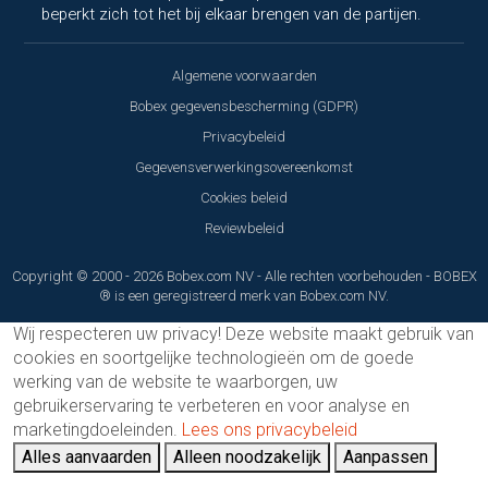
beperkt zich tot het bij elkaar brengen van de partijen.
Algemene voorwaarden
Bobex gegevensbescherming (GDPR)
Privacybeleid
Gegevensverwerkingsovereenkomst
Cookies beleid
Reviewbeleid
Copyright © 2000 - 2026 Bobex.com NV - Alle rechten voorbehouden - BOBEX
® is een geregistreerd merk van Bobex.com NV.
Wij respecteren uw privacy!
Deze website maakt gebruik van
cookies en soortgelijke technologieën om de goede
werking van de website te waarborgen, uw
gebruikerservaring te verbeteren en voor analyse en
marketingdoeleinden.
Lees ons privacybeleid
Alles aanvaarden
Alleen noodzakelijk
Aanpassen