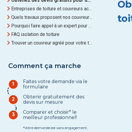
Obtenez des devis gratuits pour des Travaux de toiture à Wavre
Ob
Entreprises de toiture et couvreurs actifs à Wavre
to
Quels travaux proposent nos couvreurs de toiture à Wavre ?
Pourquoi faire appel à un expert pour rénover sa toiture à Wavre?
FAQ isolation de toiture
Trouver un couvreur agréé pour votre toiture à Wavre
Comment ça marche
Faites votre demande via le
1
formulaire
Obtenir gratuitement des
2
devis sur mesure
Comparer et choisir* le
3
meilleur professionnel!
*Votre demande est sans engagement,