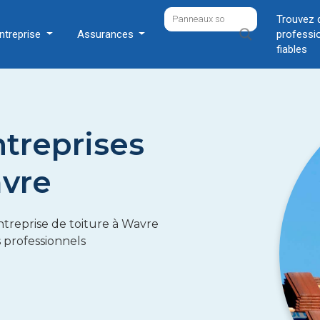
Trouvez 
ntreprise
Assurances
professi
fiables
ntreprises
avre
treprise de toiture à Wavre
s professionnels