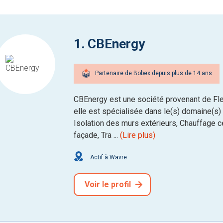
1. CBEnergy
Partenaire de Bobex depuis plus de 14 ans
CBEnergy est une société provenant de Fle
elle est spécialisée dans le(s) domaine(s) d
Isolation des murs extérieurs, Chauffage ce
façade, Tra ...
(Lire plus)
Actif à Wavre
Voir le profil