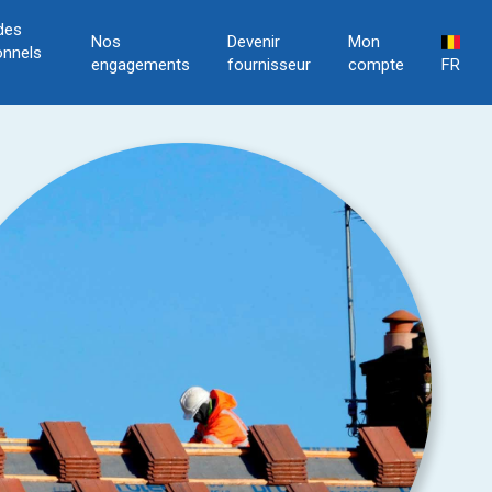
des
Nos
Devenir
Mon
onnels
engagements
fournisseur
compte
FR