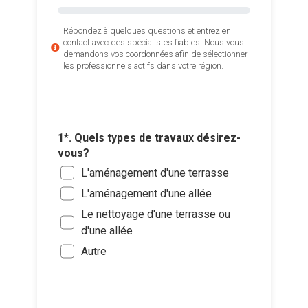
Répondez à quelques questions et entrez en
contact avec des spécialistes fiables. Nous vous
demandons vos coordonnées afin de sélectionner
les professionnels actifs dans votre région.
2*. Quel
utiliser
1*. Quels types de travaux désirez-
Dall
3*. Quell
vous?
Klin
approxi
Ajouter 
L'aménagement d'une terrasse
?
Pier
jointes 
L'aménagement d'une allée
Moi
Pav
Le nettoyage d'une terrasse ou
Sélec
Entr
Grav
d'une allée
un fi
Plu
Boi
glisse
Autre
Gaz
Je so
deman
Autr
prati