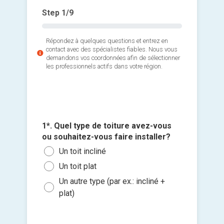
Step
1
/9
Répondez à quelques questions et entrez en
contact avec des spécialistes fiables. Nous vous
demandons vos coordonnées afin de sélectionner
les professionnels actifs dans votre région.
2*. Quel
recherc
4*. Ave
3*. Quel
5*. Quell
Le r
d'amiant
vous ou
approxim
1*. Quel type de toiture avez-vous
6*. Quan
sur cert
Une 
(longueu
Des 
ou souhaitez-vous faire installer?
travaux 
Ajouter 
Non,
Inst
Moi
Des
Un toit incliné
Le p
jointes 
la p
un p
Entr
sous
Roo
Un toit plat
Oui,
Crée
Sélec
Entr
Dans
EP
Un autre type (par ex.: incliné +
reti
un fi
Répa
Entr
plat)
Dans
Toit
glisse
Oui,
Répa
Plu
Autr
réso
Je so
che
deman