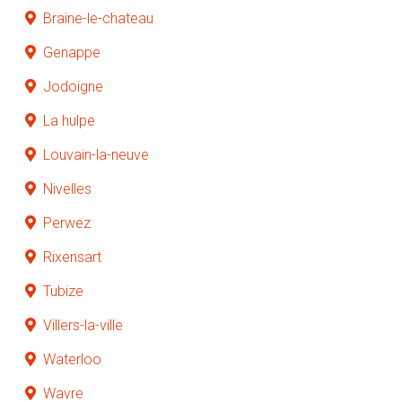
Braine-le-chateau
Genappe
Jodoigne
La hulpe
Louvain-la-neuve
Nivelles
Perwez
Rixensart
Tubize
Villers-la-ville
Waterloo
Wavre