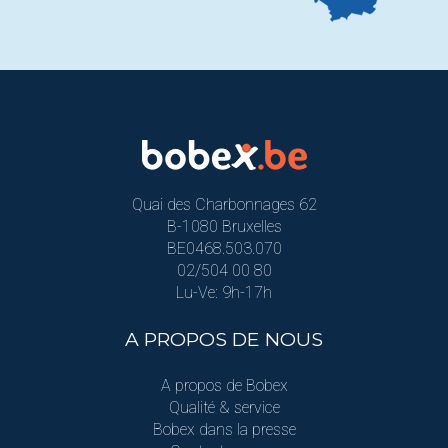
Quai des Charbonnages 62
B-1080 Bruxelles
BE0468.503.070
02/504 00 80
Lu-Ve: 9h-17h
A PROPOS DE NOUS
A propos de Bobex
Qualité & service
Bobex dans la presse