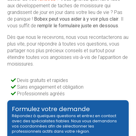
aux développement de taches de moisissure qui
grandissent de jour en jour dans votre lieu de vie ? Pas
de panique !
Bobex peut vous aider à y voir plus clair
. Il
vous suffit de
remplir le formulaire juste en dessous
.
Dès que nous le recevrons, nous vous recontacterons au
plus vite, pour répondre à toutes vos questions, vous
partager nos plus précieux conseils et surtout pour
éteindre toutes vos angoisses vis-à-vis de l’apparition de
moisissures.
Devis gratuits et rapides
Sans engagement et obligation
Professionnels agréés
Formulez votre demande
Répondez à quelques questions et entrez en contact
avec des spécialistes fiables. Nous vous demandons
vos coordonnées afin de sélectionner les
professionnels actifs dans votre région.