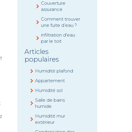
Couverture
assurance
Comment trouver
une fuite d’eau ?
infiltration d'eau
par le toit
Articles
populaires
t
Humidité plafond
Appartement
Humidité sol
Salle de bains
t
humide
Humidité mur
z
extérieur
Condensation des