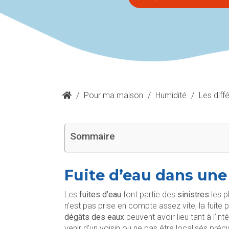
/
Pour ma maison
/
Humidité
/
Les diff
Sommaire
Fuite d’eau dans une 
Les
fuites d’eau
font partie des
sinistres
les p
n’est pas prise en compte assez vite, la fuite
dégâts des eaux
peuvent avoir lieu tant à l’in
venir d’un voisin ou ne pas être localisés pré