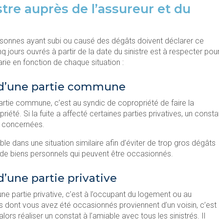
istre auprès de l’assureur et du
ersonnes ayant subi ou causé des dégâts doivent déclarer ce
inq jours ouvrés à partir de la date du sinistre est à respecter pou
arie en fonction de chaque situation :
 d’une partie commune
artie commune, c’est au syndic de copropriété de faire la
riété. Si la fuite a affecté certaines parties privatives, un consta
es concernées.
ble dans une situation similaire afin d’éviter de trop gros dégâts
de biens personnels qui peuvent être occasionnés.
’une partie privative
 une partie privative, c’est à l’occupant du logement ou au
âts dont vous avez été occasionnés proviennent d’un voisin, c’est
alors réaliser un constat à l’amiable avec tous les sinistrés. Il