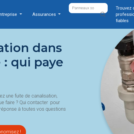
Trouvez 
ntreprise
Assurances
professi
fiables
ation dans
 : qui paye
z une fuite de canalisation,
ue faire ? Qui contacter pour
a réponse à toutes vos questions
onomisez !