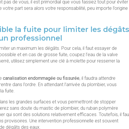
t pas de vous, il est primordial que vous fassiez tout pour éviter
e votre part sera alors votre responsabilité, peu importe l’origine
ible la fuite pour limiter les dégât
’un professionnel
 limiter un maximum les dégâts. Pour cela, il faut essayer de
possible et en cas de grosse fuite, coupez l’eau de la valve
serré, utilisez simplement une clé à molette pour resserrer la
ne
canalisation endommagée ou fissurée
, il faudra attendre
rentre dans l’ordre. En attendant l’arrivée du plombier, vous
 fuite.
dans les grandes surfaces et vous permettront de stopper
uverez sans doute du mastic de plombier, du ruban polymère
 qui sont des solutions relativement efficaces. Toutefois, il fau
s provisoires. Une intervention professionnelle est souvent
de dégâts des eaux.