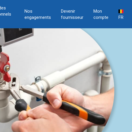
des
Nos
Devenir
Mon
onnels
engagements
fournisseur
compte
FR