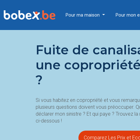
Pour ma maison
Pour mon e
Fuite de canalis
une copropriété
?
Si vous habitez en copropriété et vous remarque
plusieurs questions doivent vous préoccuper. Q
déclarer mon sinistre ? Et qui paye ? Trouvez l
ci-dessous !
Comparez Les Prix et Ec