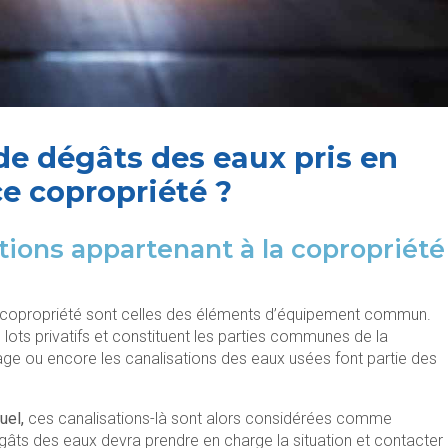
de dégâts des eaux pris en
ce copropriété ?
ations appartenant à la copropriété
 la copropriété sont celles des éléments d’équipement commun.
lots privatifs et constituent les parties communes de la
fage ou encore les canalisations des eaux usées font partie des
uel,
ces canalisations-là sont alors considérées comme
égâts des eaux devra prendre en charge la situation et contacter