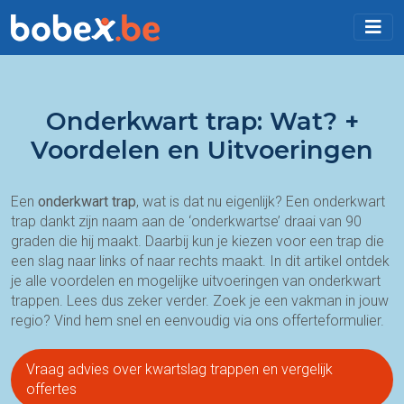
Onderkwart trap: Wat? +
Voordelen en Uitvoeringen
Een
onderkwart trap
, wat is dat nu eigenlijk? Een onderkwart
trap dankt zijn naam aan de ‘onderkwartse’ draai van 90
graden die hij maakt. Daarbij kun je kiezen voor een trap die
een slag naar links of naar rechts maakt. In dit artikel ontdek
je alle voordelen en mogelijke uitvoeringen van onderkwart
trappen. Lees dus zeker verder. Zoek je een vakman in jouw
regio? Vind hem snel en eenvoudig via ons offerteformulier.
Vraag advies over kwartslag trappen en vergelijk
offertes