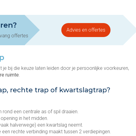
eren?
Advies en offertes
tvang offertes
ap
 je bij die keuze laten leiden door je persoonlijke voorkeuren,
re ruimte
.
ap, rechte trap of kwartslagtrap?
 rond een centrale as of spil draaien.
 opening in het midden.
 (vaak halverwege) een kwartslag neemt.
e een rechte verbinding maakt tussen 2 verdiepingen.