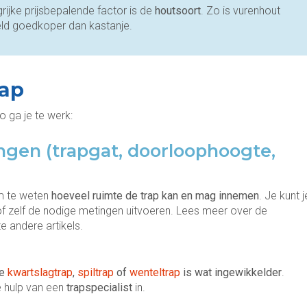
rijke prijsbepalende factor is de
houtsoort
. Zo is vurenhout
eld goedkoper dan kastanje.
rap
o ga je te werk:
ngen (trapgat, doorloophoogte,
om te weten
hoeveel ruimte de trap kan en mag innemen
. Je kunt j
f zelf de nodige metingen uitvoeren. Lees meer over de
e andere artikels.
we
kwartslagtrap
,
spiltrap
of
wenteltrap
is wat ingewikkelder
.
e hulp van een
trapspecialist
in.