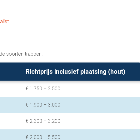
list
nde soorten trappen:
Richtprijs inclusief plaatsing (hout)
€ 1.750 – 2.500
€ 1.900 – 3.000
€ 2.300 – 3.200
€ 2.000 – 5.500