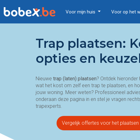
Voor mijn huis
Voor op het 
Trap plaatsen: K
opties en keuze
Nieuwe
trap (laten) plaatsen
? Ontdek hieronder 
wat het kost om zelf een trap te plaatsen, en hoe
jouw woning. Meer weten? Professioneel advies 
onderaan deze pagina in en stel je vragen rech
trapexperts.
Vergelijk offertes voor het plaatse