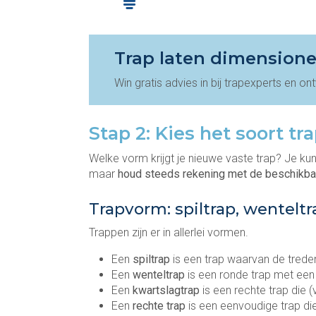
Trap laten dimension
Win gratis advies in bij trapexperts en on
Stap 2: Kies het soort tr
Welke vorm krijgt je nieuwe vaste trap? Je kunt
maar
houd steeds rekening met de beschikba
Trapvorm: spiltrap, wenteltr
Trappen zijn er in allerlei vormen.
Een
spiltrap
is een trap waarvan de treden
Een
wenteltrap
is een ronde trap met een
Een
kwartslagtrap
is een rechte trap die
Een
rechte trap
is een eenvoudige trap di