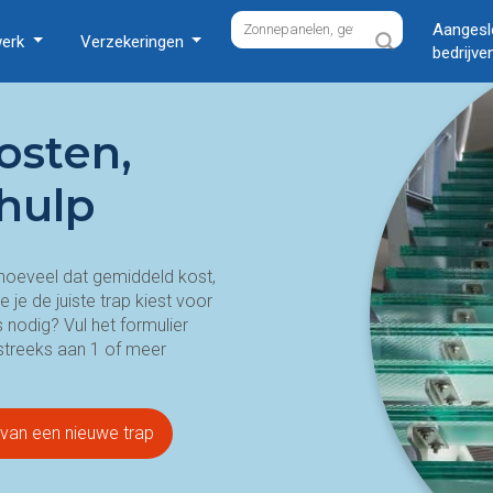
Aangesl
werk
Verzekeringen
bedrijve
osten,
hulp
hoeveel dat gemiddeld kost,
 je de juiste trap kiest voor
nodig? Vul het formulier
tstreeks aan 1 of meer
n van een nieuwe trap