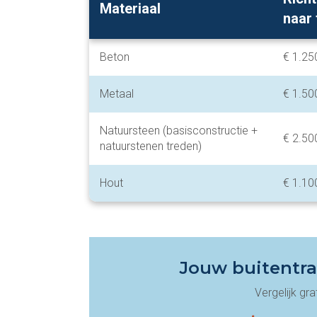
Materiaal
naar 
Beton
€ 1.25
Metaal
€ 1.50
Natuursteen (basisconstructie +
€ 2.50
natuurstenen treden)
Hout
€ 1.10
Jouw buitentra
Vergelijk gra