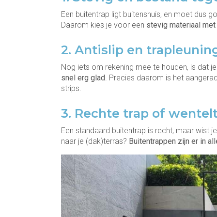
Een buitentrap ligt buitenshuis, en moet dus 
Daarom kies je voor een
stevig materiaal me
2. Antislip en trapleunin
Nog iets om rekening mee te houden, is dat je
snel erg glad
. Precies daarom is het aangerad
strips.
3. Rechte trap of wentel
Een standaard buitentrap is recht, maar wist j
naar je (dak)terras?
Buitentrappen zijn er in al