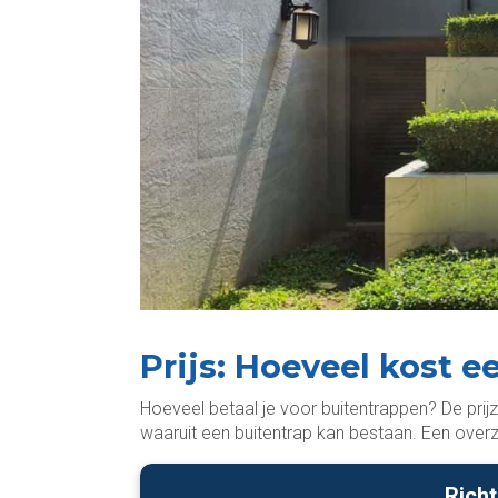
Prijs: Hoeveel kost e
Hoeveel betaal je voor buitentrappen? De prijz
waaruit een buitentrap kan bestaan. Een overzi
Richt