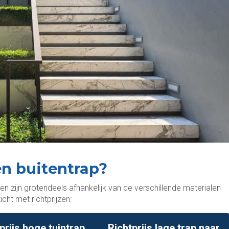
en buitentrap?
en zijn grotendeels afhankelijk van de verschillende materialen
cht met richtprijzen:
prijs hoge tuintrap
Richtprijs lage trap naar