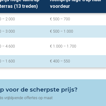
terras (13 treden)
voordeur
0 – 2.000
€ 500 – 700
0 – 3.000
€ 500 – 1.000
0 – 4.600
€ 1.000 – 1.700
0 – 1.600
€ 400 – 550
p voor de scherpste prijs?
tis vrijblijvende offertes op maat