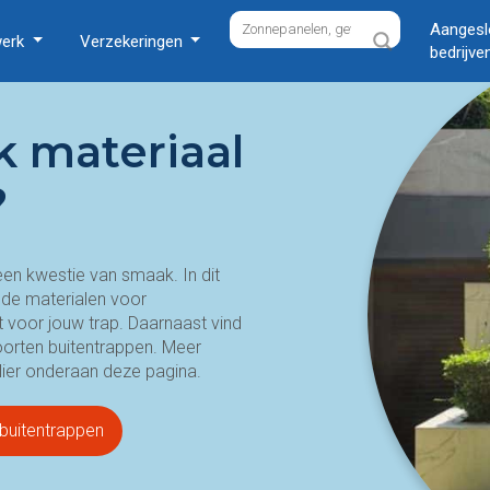
Aangesl
werk
Verzekeringen
bedrijve
k materiaal
?
 een kwestie van smaak. In dit
nde materialen voor
st voor jouw trap. Daarnaast vind
soorten buitentrappen. Meer
lier onderaan deze pagina.
 buitentrappen