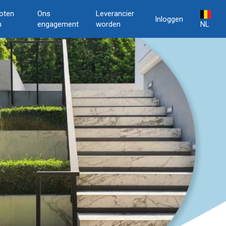
oten
Ons
Leverancier
Inloggen
n
engagement
worden
NL