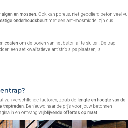
r algen en mossen
. Ook kan poreus, niet-gepolierd beton veel vui
matige onderhoudsbeurt
met een anti-mosmiddel zijn dus
ten
coaten
om de poriën van het beton af te sluiten. De trap
er: een set kwalitatieve antistrip slips plaatsen, is
tentrap?
af van verschillende factoren, zoals de
lengte en hoogte van de
de traptreden
. Benieuwd naar de prijs voor jouw betonnen
agina in en ontvang
vrijblijvende offertes op maat
.